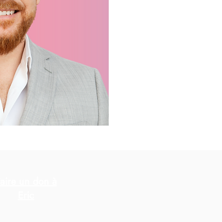
aire un don à
Eric