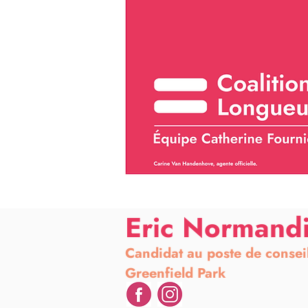
Eric Normand
Candidat au poste de consei
Greenfield Park