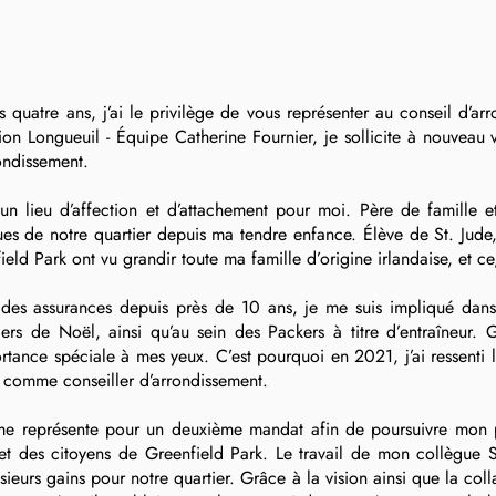
uatre ans, j’ai le privilège de vous représenter au conseil d’ar
on Longueuil - Équipe Catherine Fournier, je sollicite à nouveau 
ondissement.
 un lieu d’affection et d’attachement pour moi. Père de famille 
s rues de notre quartier depuis ma tendre enfance. Élève de St. J
eld Park ont vu grandir toute ma famille d’origine irlandaise, et ce
 des assurances depuis près de 10 ans, je me suis impliqué dans 
ers de Noël, ainsi qu’au sein des Packers à titre d’entraîneur
tance spéciale à mes yeux. C’est pourquoi en 2021, j’ai ressenti 
t comme conseiller d’arrondissement.
me représente pour un deuxième mandat afin de poursuivre mon p
 et des citoyens de Greenfield Park. Le travail de mon collègue 
sieurs gains pour notre quartier. Grâce à la vision ainsi que la col